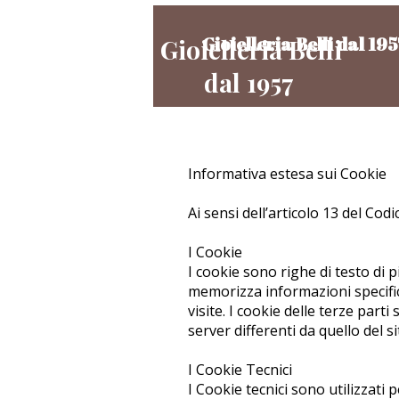
Gioielleria Belli dal 19
Gioielleria Belli
dal 1957
Informativa estesa sui Cookie
Ai sensi dell’articolo 13 del Cod
I Cookie
I cookie sono righe di testo di p
memorizza informazioni specifich
visite. I cookie delle terze part
server differenti da quello del si
I Cookie Tecnici
I Cookie tecnici sono utilizzati