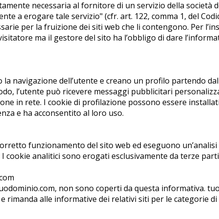
ttamente necessaria al fornitore di un servizio della società 
ente a erogare tale servizio" (cfr. art. 122, comma 1, del Codic
rie per la fruizione dei siti web che li contengono. Per l’ins
isitatore ma il gestore del sito ha l’obbligo di dare l’informati
no la navigazione dell’utente e creano un profilo partendo dall
modo, l’utente può ricevere messaggi pubblicitari personalizza
ne in rete. I cookie di profilazione possono essere installat
enza e ha acconsentito al loro uso.
 corretto funzionamento del sito web ed eseguono un’analisi 
 cookie analitici sono erogati esclusivamente da terze parti
o.com
 su tuodominio.com, non sono coperti da questa informativa. t
 rimanda alle informative dei relativi siti per le categorie di 