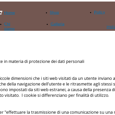
57
Policy
Shop
Home
COOKIE POLICY
Chi
Galleria
ins
siamo
ice in materia di protezione dei dati personali
iccole dimensioni che i siti web visitati da un utente inviano
e della navigazione dell’utente e le ritrasmette agli stessi s
i sono impostati da siti web estranei, a causa della presenza 
to visitato. I cookie si differenziano per finalità di utilizzo.
 per "effettuare la trasmissione di una comunicazione su una