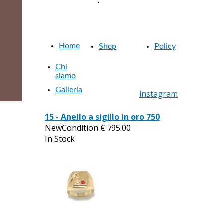
COOKIE
Gioielleria Belli
Gioielleria Belli dal 1957
POLICY
dal 1957
Home
Shop
Policy
Chi
siamo
Galleria
instagram
15 - Anello a sigillo in oro 750
NewCondition
€
795.00
In Stock